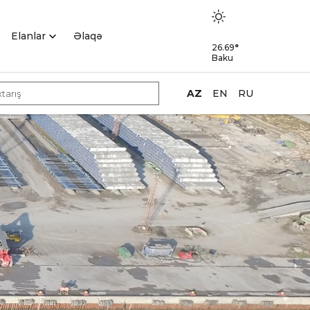
Elanlar
Əlaqə
26.69
°
Baku
AZ
EN
RU