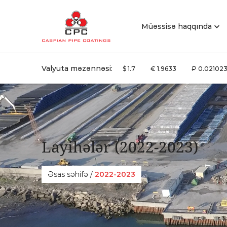
Müəssisə haqqında
Valyuta məzənnəsi:
$ 1.7
€ 1.9633
₽ 0.02102
Layihələr (2022-2023)
Əsas səhifə
/
2022-2023