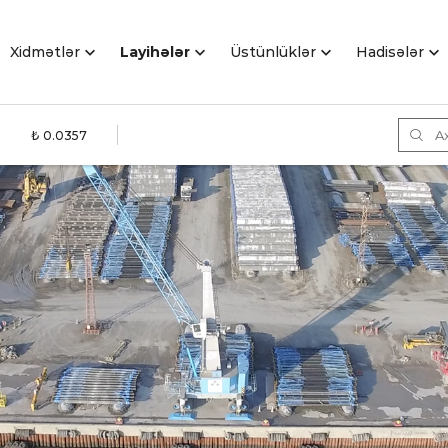
Xidmətlər
Layihələr
Üstünlüklər
Hadisәlәr
3
₺ 0.0357