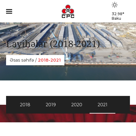
32.98
°
Baku
Layihələr (2018-2021)
Əsas səhifə
/
2018-2021
2018
2019
2020
2021